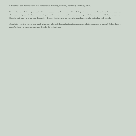
Este servicio está disponible solo para los residentes de Hailey, Bellevue, Ketchum y Sun Valley, Idaho.
En mi micro panadería, hago una selección de productos horneados en casa, utilizando ingredientes de la más alta calidad. Cada producto es
elaborado con ingredientes frescos y naturales, sin aditivos ni conservantes innecesarios, para que disfrutes de un sabor auténtico y saludable.
Consulta aquí para ver lo que está disponible y descubre la diferencia que hacen los ingredientes de alta calidad en cada bocado.
¡Suscríbete a nuestros correos para ser el primero en saber cuándo estarán disponibles nuestros productos caseros de la semana! Todo se hace en
pequeños lotes y se ofrece por orden de llegada. ¡No te lo pierdas!